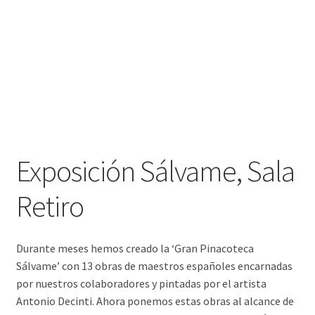
Exposición Sálvame, Sala
Retiro
Durante meses hemos creado la ‘Gran Pinacoteca
Sálvame’ con 13 obras de maestros españoles encarnadas
por nuestros colaboradores y pintadas por el artista
Antonio Decinti. Ahora ponemos estas obras al alcance de
todo el mundo y las vamos a subastar con fines benéficos.
La recaudación será para las organizaciones elegidas por
los colaboradores del programa.
En colaboración con la Sala Retiro de Madrid vamos a abrir
una exposición con todos los cuadros desde el viernes 22 de
setiembre al 29 de setiembre y vamos a subastar las obras
con fines benéficos.