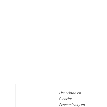
Licenciada en
Ciencias
Económicas y en
Ciencias
Actuariales por la
Facultad de Ciencias Económicas y
Empresariales de la Universidad
Complutense de
Madrid. Desde muy joven me siento atraída
por el mundo de la pintura. Entre 1979 y
1980 inicio mis estudios de pintura al óleo
en el Colegio Blanca de Castilla de Madrid