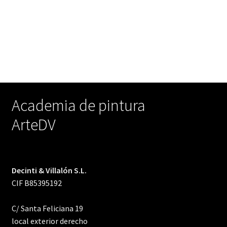
ArteDV
Decinti & Villalón S.L.
CIF B85395192
C/ Santa Feliciana 19
local exterior derecho
28010 Madrid,
España
Tel.
+34 915 913 753
Wpp. +34 640 303 930
E-mail:
info@artedv.com