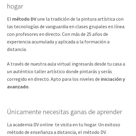
Expandi
Archivo
hogar
el
menú
El
método DV
une la tradición de la pintura artística con
Tienda online
hijo
las tecnologías de vanguardia en clases grupales en línea
con profesores en directo. Con más de 25 años de
Contacto
experiencia acumulada y aplicada a la formación a
distancia.
A través de nuestra aula virtual ingresarás desde tu casa a
un auténtico taller artístico donde pintarás y serás
corregido en directo. Apto para los niveles de
iniciación y
avanzado
.
Únicamente necesitas ganas de aprender
La academia DV online te visita en tu hogar. Un exitoso
método de enseñanza a distancia, el método DV.