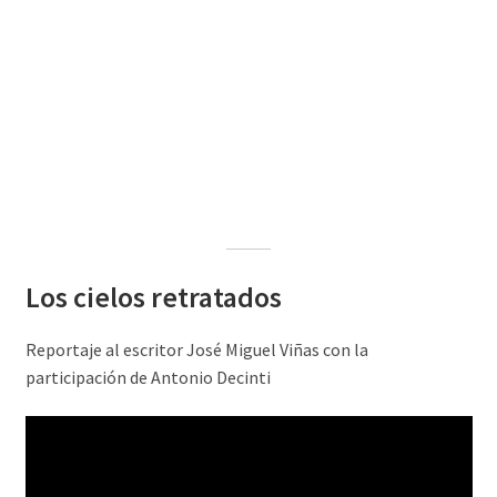
El Bloque ES MX
Blog Pictorpedia
Tienda online
Contacto
Los cielos retratados
Reportaje al escritor José Miguel Viñas con la
participación de Antonio Decinti