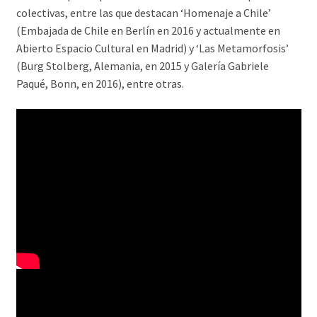
colectivas, entre las que destacan ‘Homenaje a Chile’
(Embajada de Chile en Berlín en 2016 y actualmente en
Abierto Espacio Cultural en Madrid) y ‘Las Metamorfosis’
(Burg Stolberg, Alemania, en 2015 y Galería Gabriele
Paqué, Bonn, en 2016), entre otras.