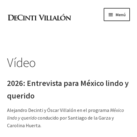
Ir
Ir
Menú
a
al
la
contenido
Expandi
Academia de pintura
navegación
el
menú
D
hijo
Vídeo
V
Expandi
2026: Entrevista para México lindo y
Archivo
el
querido
menú
Vídeo
hijo
Alejandro Decinti y Óscar Villalón en el programa
México
Exposiciones
lindo y querido
conducido por Santiago de la Garza y
Carolina Huerta.
Ediciones de arte