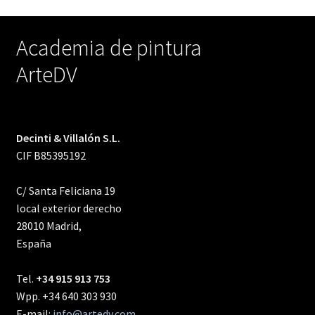
Academia de pintura
ArteDV
Decinti & Villalón S.L.
CIF B85395192
C/ Santa Feliciana 19
local exterior derecho
28010 Madrid,
España
Tel.
+34 915 913 753
Wpp. +34 640 303 930
E-mail:
info@artedv.com