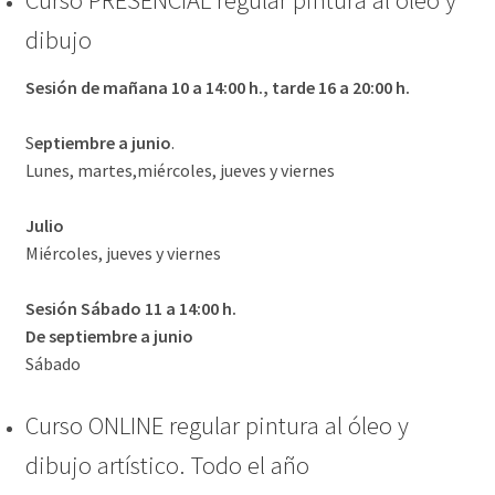
Curso PRESENCIAL regular pintura al óleo y
dibujo
D
Sesión de mañana 10 a 14:00 h., tarde 16 a 20:00 h.
V
S
eptiembre a junio
.
Expandi
Archivo
Lunes, martes,miércoles, jueves y viernes
el
menú
Tienda online
Julio
hijo
Miércoles, jueves y viernes
Contacto
Sesión Sábado 11 a 14:00 h.
De septiembre a junio
Sábado
Curso ONLINE regular pintura al óleo y
dibujo artístico. Todo el año