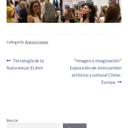
Categoría:
Exposiciones
Navegación
Anterior:
Siguiente:
Tetralogía de la
“Imagen e imaginación”
Naturaleza: El Aire
Exposición de intercambio
de
artístico y cultural China-
entradas
Europa
Buscar