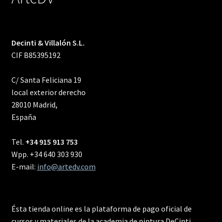
Decinti & Villalón S.L.
CIF B85395192
C/ Santa Feliciana 19
local exterior derecho
28010 Madrid,
España
Tel.
+34 915 913 753
Wpp. +34 640 303 930
E-mail:
info@artedv.com
Ésta tienda online es la plataforma de pago oficial de
cursos y materiales de la academia de pintura DeCinti