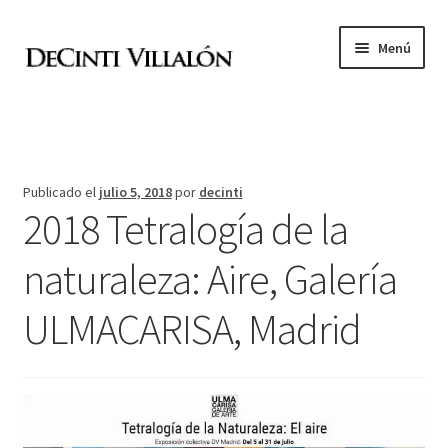
Ir
Ir
Menú
a
al
la
contenido
Expandi
Academia de pintura
navegación
el
menú
D
hijo
Publicado el
julio 5, 2018
por
decinti
2018 Tetralogía de la
V
naturaleza: Aire, Galería
Expandi
Archivo
el
ULMACARISA, Madrid
menú
Tienda online
hijo
Contacto