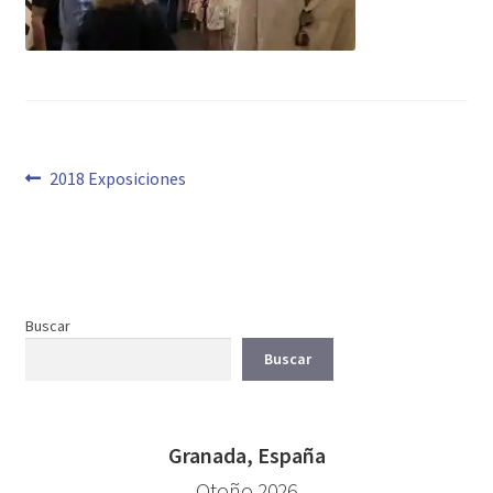
Navegación
Anterior:
2018 Exposiciones
de
entradas
Buscar
Buscar
Granada, España
Otoño 2026