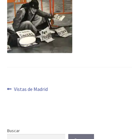
Navegación
Anterior:
Vistas de Madrid
de
entradas
Buscar