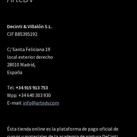
Decinti & Villalón S.L.
CIF B85395192
C/ Santa Feliciana 19
local exterior derecho
28010 Madrid,
España
Tel.
+34 915 913 753
Wpp. +34 640 303 930
E-mail:
info@artedv.com
Ésta tienda online es la plataforma de pago oficial de
cursos y materiales de la academia de pintura DeCinti