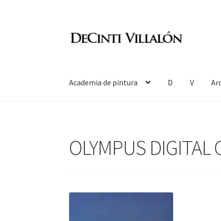
Ir
Ir
a
al
la
contenido
navegación
Academia de pintura
D
V
Ar
OLYMPUS DIGITAL