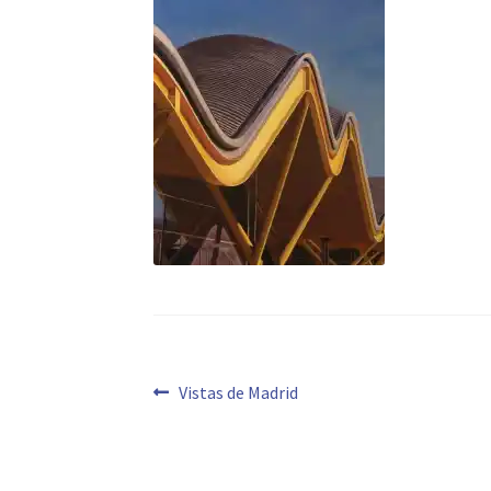
Navegación
Anterior:
Vistas de Madrid
de
entradas