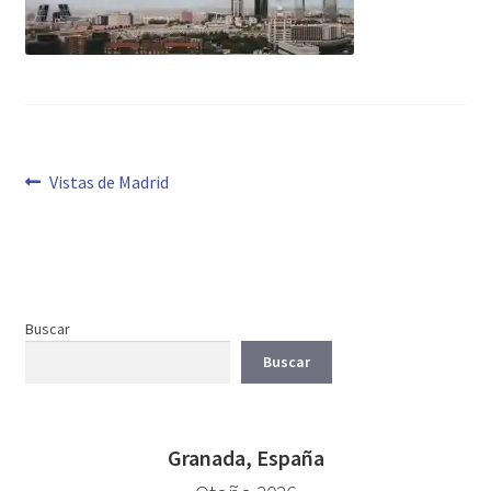
Navegación
Anterior:
Vistas de Madrid
de
entradas
Buscar
Buscar
Granada, España