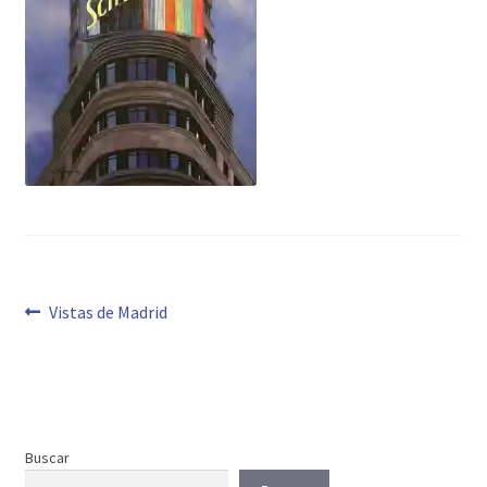
Navegación
Anterior:
Vistas de Madrid
de
entradas
Buscar