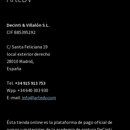
Decinti & Villalón S.L.
CIF B85395192
C/ Santa Feliciana 19
local exterior derecho
28010 Madrid,
España
Tel.
+34 915 913 753
Wpp. +34 640 303 930
E-mail:
info@artedv.com
Ésta tienda online es la plataforma de pago oficial de
cursos y materiales de la academia de pintura DeCinti