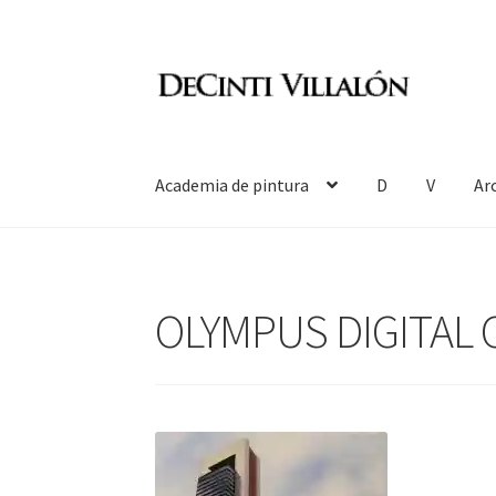
Ir
Ir
a
al
la
contenido
navegación
Academia de pintura
D
V
Ar
OLYMPUS DIGITAL