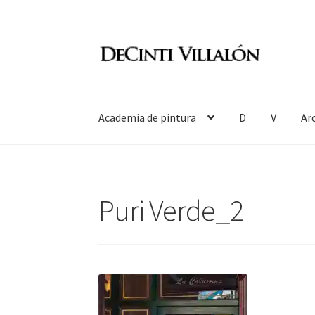
Ir
Ir
a
al
la
contenido
navegación
Academia de pintura
D
V
Ar
Puri Verde_2