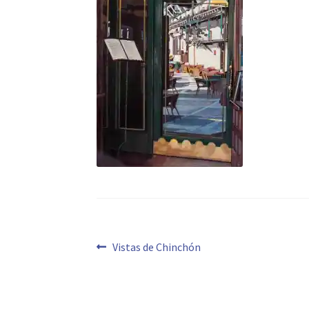
Navegación
Anterior:
Vistas de Chinchón
de
entradas