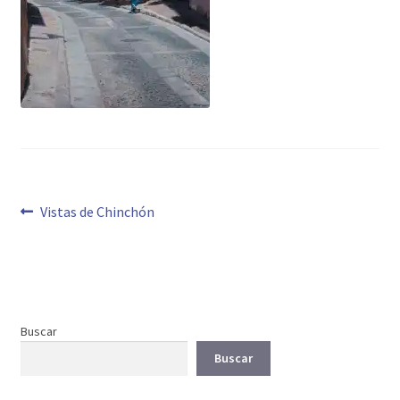
Navegación
Anterior:
Vistas de Chinchón
de
entradas
Buscar
Buscar