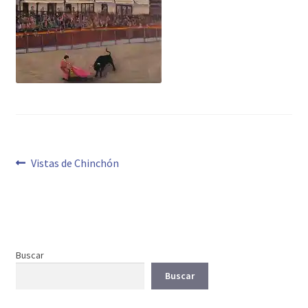
Navegación
Anterior:
Vistas de Chinchón
de
entradas
Buscar
Buscar