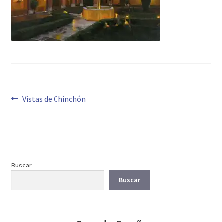
Navegación
Anterior:
Vistas de Chinchón
de
entradas
Buscar
Buscar