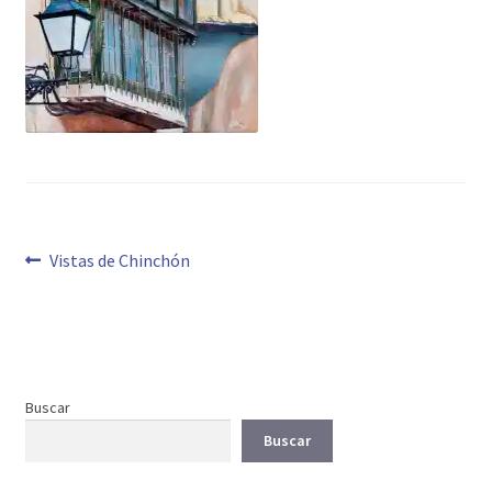
Navegación
Anterior:
Vistas de Chinchón
de
entradas
Buscar
Buscar