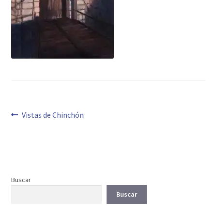
Navegación
Anterior:
Vistas de Chinchón
de
entradas
Buscar
Buscar