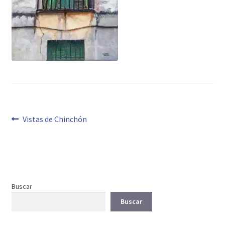
Navegación
Anterior:
Vistas de Chinchón
de
entradas
Buscar
Buscar