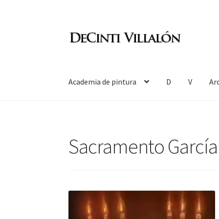
Ir
Ir
a
al
la
contenido
navegación
Academia de pintura
D
V
Ar
Sacramento García