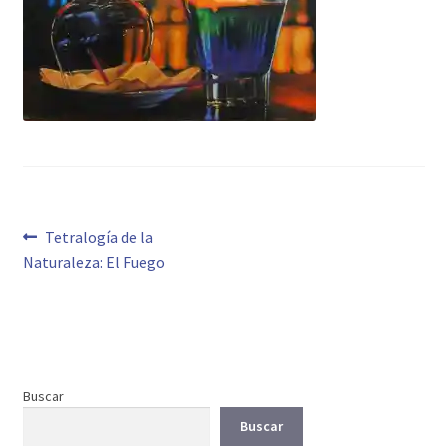
Navegación
Anterior:
Tetralogía de la
Naturaleza: El Fuego
de
entradas
Buscar
Buscar