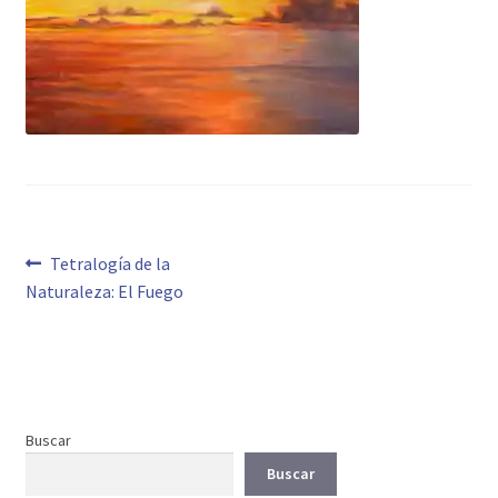
Navegación
Anterior:
Tetralogía de la
Naturaleza: El Fuego
de
entradas
Buscar
Buscar