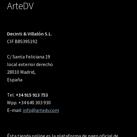
ArteDV
Decinti & Villalón S.L.
CIF B85395192
C/ Santa Feliciana 19
local exterior derecho
28010 Madrid,
España
Tel.
+34 915 913 753
Wpp. +34 640 303 930
E-mail:
info@artedv.com
Ésta tienda online es la plataforma de pago oficial de