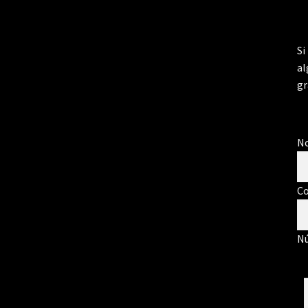
Si
al
gr
N
Co
Nú