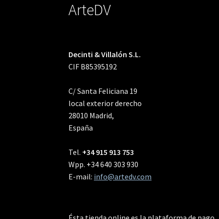
ArteDV
Decinti & Villalón S.L.
CIF B85395192
C/ Santa Feliciana 19
local exterior derecho
28010 Madrid,
España
Tel.
+34 915 913 753
Wpp. +34 640 303 930
E-mail:
info@artedv.com
Ésta tienda online es la plataforma de pago