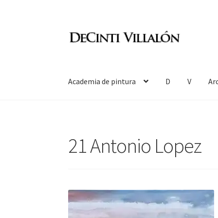
Ir
Ir
a
al
la
contenido
navegación
Academia de pintura
D
V
Ar
21 Antonio Lopez