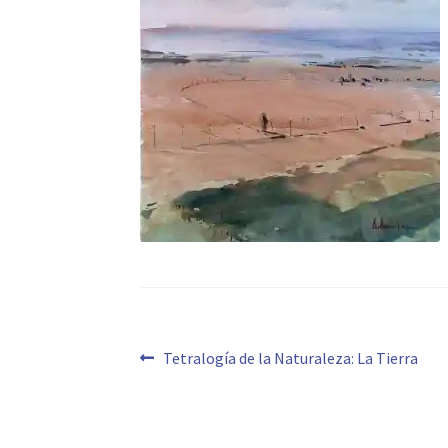
Navegación
Anterior:
Tetralogía de la Naturaleza: La Tierra
de
entradas