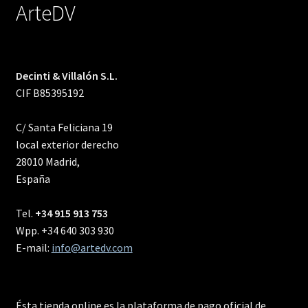
ArteDV
Decinti & Villalón S.L.
CIF B85395192
C/ Santa Feliciana 19
local exterior derecho
28010 Madrid,
España
Tel.
+34 915 913 753
Wpp. +34 640 303 930
E-mail:
info@artedv.com
Ésta tienda online es la plataforma de pago oficial de