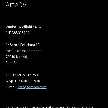
ArteDV
Decinti & Villalón S.L.
CIF B85395192
C/ Santa Feliciana 19
local exterior derecho
28010 Madrid,
España
Tel.
+34 915 913 753
Wpp. +34 640 303 930
E-mail:
info@artedv.com
Ésta tienda online es la plataforma de pago oficial de