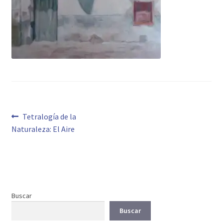
Navegación
Anterior:
Tetralogía de la
Naturaleza: El Aire
de
entradas
Buscar
Buscar