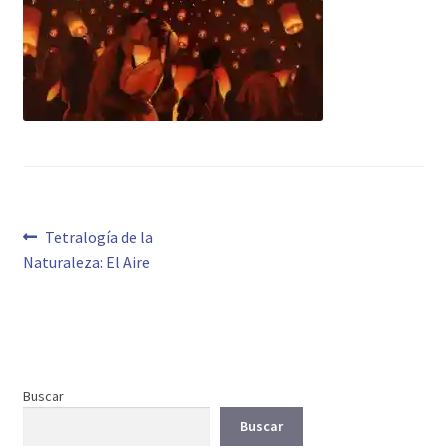
Navegación
Anterior:
Tetralogía de la
Naturaleza: El Aire
de
entradas
Buscar
Buscar