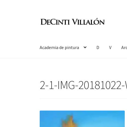
Ir
Ir
a
al
la
contenido
navegación
Academia de pintura
D
V
Ar
2-1-IMG-20181022