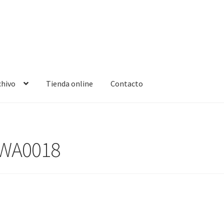
chivo
Tienda online
Contacto
-WA0018