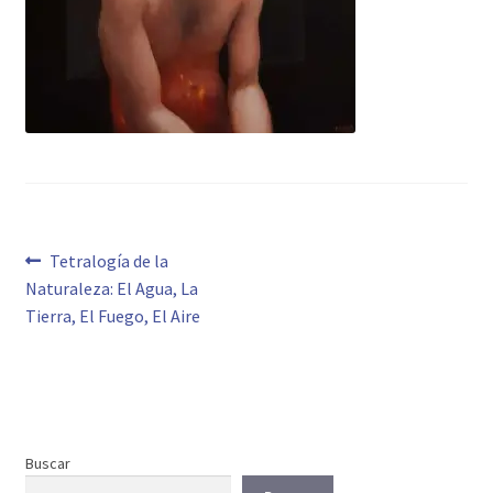
Navegación
Anterior:
Tetralogía de la
Naturaleza: El Agua, La
de
Tierra, El Fuego, El Aire
entradas
Buscar