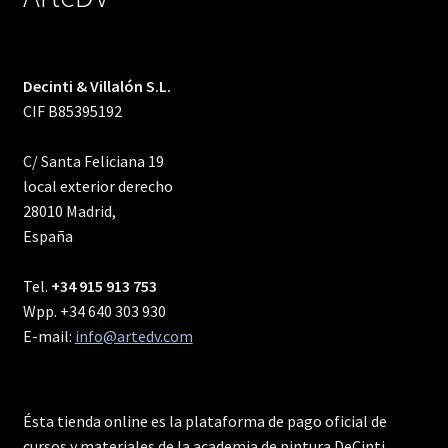
Decinti & Villalón S.L.
CIF B85395192
C/ Santa Feliciana 19
local exterior derecho
28010 Madrid,
España
Tel.
+34 915 913 753
Wpp. +34 640 303 930
E-mail:
info@artedv.com
Ésta tienda online es la plataforma de pago oficial de
cursos y materiales de la academia de pintura DeCinti