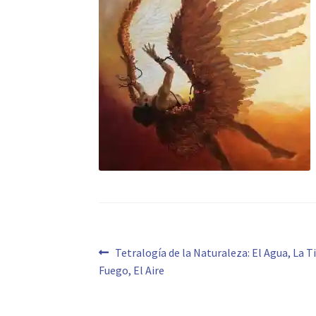
Navegación
Anterior:
Tetralogía de la Naturaleza: El Agua, La Ti
Fuego, El Aire
de
entradas