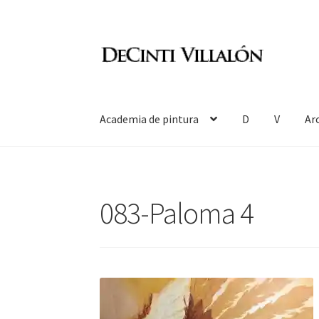
Ir
Ir
a
al
la
contenido
navegación
Academia de pintura
D
V
Ar
083-Paloma 4