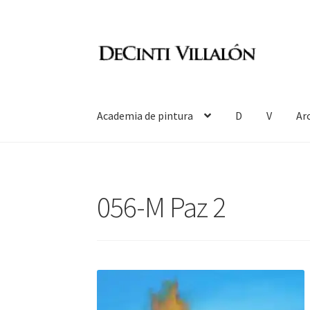
Ir
Ir
a
al
la
contenido
navegación
Academia de pintura
D
V
Ar
056-M Paz 2