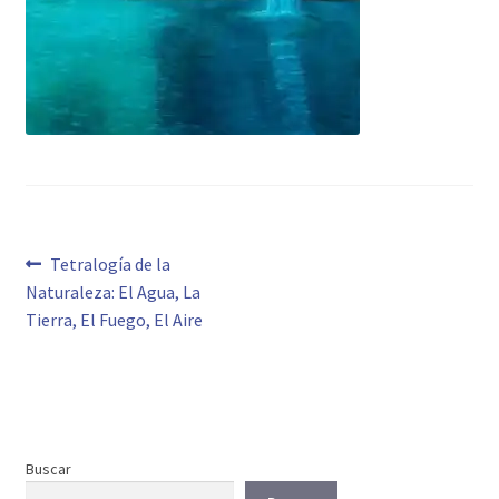
Navegación
Anterior:
Tetralogía de la
Naturaleza: El Agua, La
de
Tierra, El Fuego, El Aire
entradas
Buscar