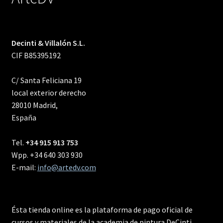
Decinti & Villalón S.L.
CIF B85395192
C/ Santa Feliciana 19
local exterior derecho
28010 Madrid,
España
Tel.
+34 915 913 753
Wpp. +34 640 303 930
E-mail:
info@artedv.com
Ésta tienda online es la plataforma de pago oficial de
cursos y materiales de la academia de pintura DeCinti