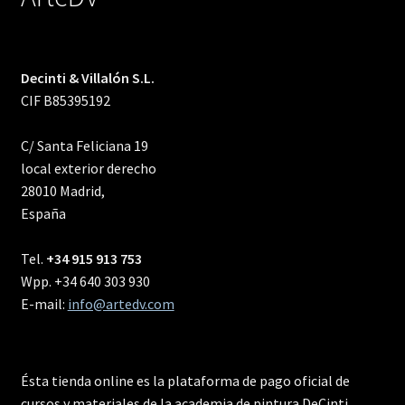
Decinti & Villalón S.L.
CIF B85395192
C/ Santa Feliciana 19
local exterior derecho
28010 Madrid,
España
Tel.
+34 915 913 753
Wpp. +34 640 303 930
E-mail:
info@artedv.com
Ésta tienda online es la plataforma de pago oficial de
cursos y materiales de la academia de pintura DeCinti