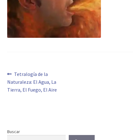
Navegación
Anterior:
Tetralogía de la
Naturaleza: El Agua, La
de
Tierra, El Fuego, El Aire
entradas
Buscar