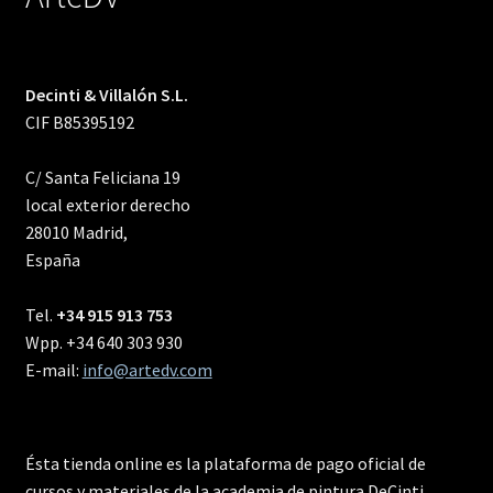
Decinti & Villalón S.L.
CIF B85395192
C/ Santa Feliciana 19
local exterior derecho
28010 Madrid,
España
Tel.
+34 915 913 753
Wpp. +34 640 303 930
E-mail:
info@artedv.com
Ésta tienda online es la plataforma de pago oficial de
cursos y materiales de la academia de pintura DeCinti