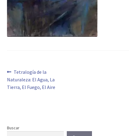
Navegación
Anterior:
Tetralogía de la
Naturaleza: El Agua, La
de
Tierra, El Fuego, El Aire
entradas
Buscar