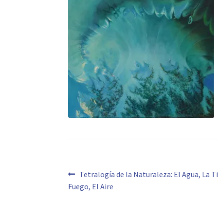
Navegación
Anterior:
Tetralogía de la Naturaleza: El Agua, La Ti
Fuego, El Aire
de
entradas