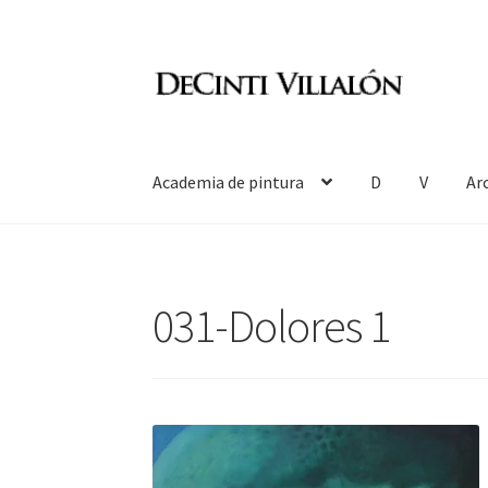
Ir
Ir
a
al
la
contenido
navegación
Academia de pintura
D
V
Ar
031-Dolores 1