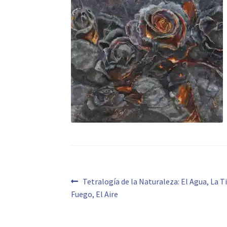
Navegación
Anterior:
Tetralogía de la Naturaleza: El Agua, La Ti
Fuego, El Aire
de
entradas