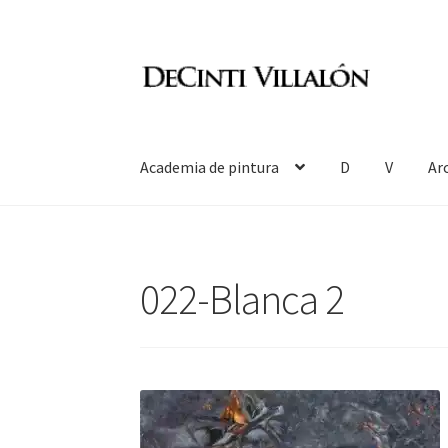
Ir
Ir
a
al
la
contenido
navegación
Academia de pintura
D
V
Ar
022-Blanca 2