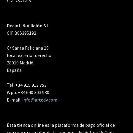
Decinti & Villalón S.L.
CIF B85395192
C/ Santa Feliciana 19
local exterior derecho
28010 Madrid,
España
Tel.
+34 915 913 753
Wpp. +34 640 303 930
E-mail:
info@artedv.com
Ésta tienda online es la plataforma de pago oficial de
cursos y materiales de la academia de pintura DeCinti