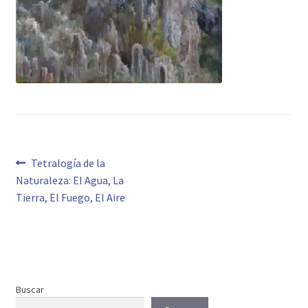
Navegación
Anterior:
Tetralogía de la
Naturaleza: El Agua, La
de
Tierra, El Fuego, El Aire
entradas
Buscar