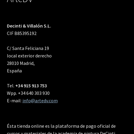
Decinti & Villalón S.L.
CIF B85395192
C/ Santa Feliciana 19
local exterior derecho
28010 Madrid,
España
Tel.
+34 915 913 753
Wpp. +34 640 303 930
E-mail:
info@artedv.com
Ésta tienda online es la plataforma de pago oficial de
cursos y materiales de la academia de pintura DeCinti