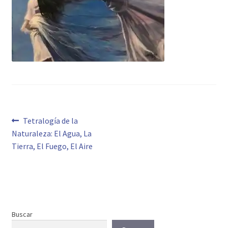
Navegación
Anterior:
Tetralogía de la
Naturaleza: El Agua, La
de
Tierra, El Fuego, El Aire
entradas
Buscar