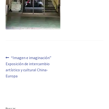
Navegación
Anterior:
“Imagen e imaginación”
Exposición de intercambio
de
artístico y cultural China-
entradas
Europa
Buscar