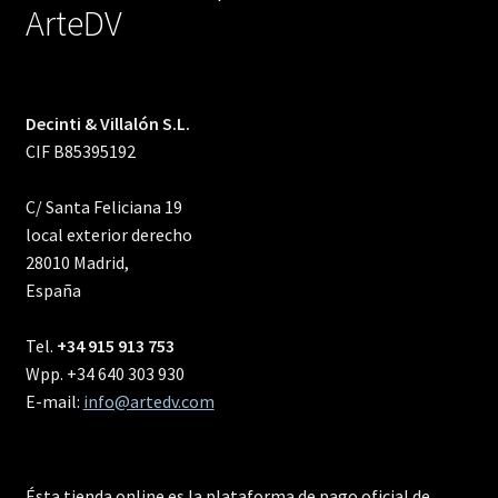
ArteDV
Decinti & Villalón S.L.
CIF B85395192
C/ Santa Feliciana 19
local exterior derecho
28010 Madrid,
España
Tel.
+34 915 913 753
Wpp. +34 640 303 930
E-mail:
info@artedv.com
Ésta tienda online es la plataforma de pago oficial de