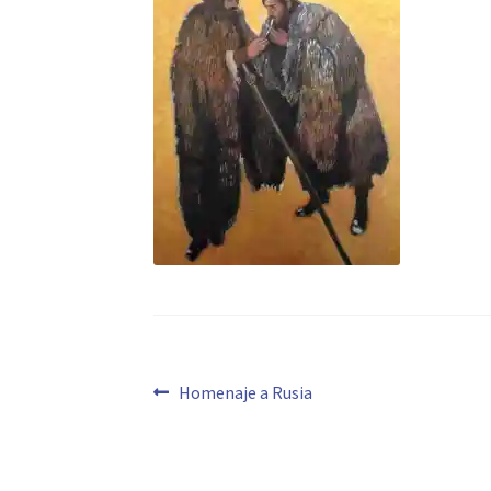
Navegación
Anterior:
Homenaje a Rusia
de
entradas