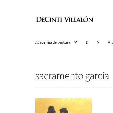
Ir
Ir
a
al
la
contenido
navegación
Academia de pintura
D
V
Ar
sacramento garcia