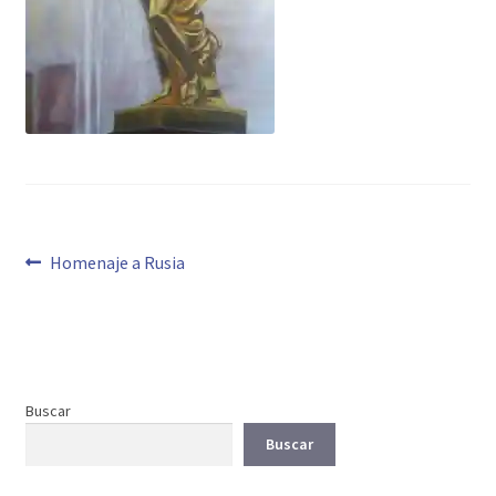
Navegación
Anterior:
Homenaje a Rusia
de
entradas
Buscar
Buscar