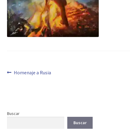
Navegación
Anterior:
Homenaje a Rusia
de
entradas
Buscar
Buscar