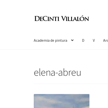
Ir
Ir
a
al
la
contenido
navegación
Academia de pintura
D
V
Ar
elena-abreu