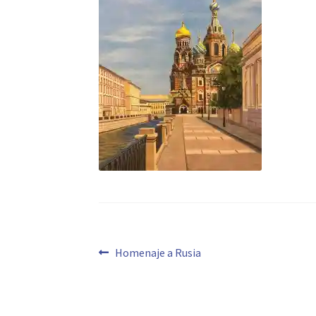
Navegación
Anterior:
Homenaje a Rusia
de
entradas