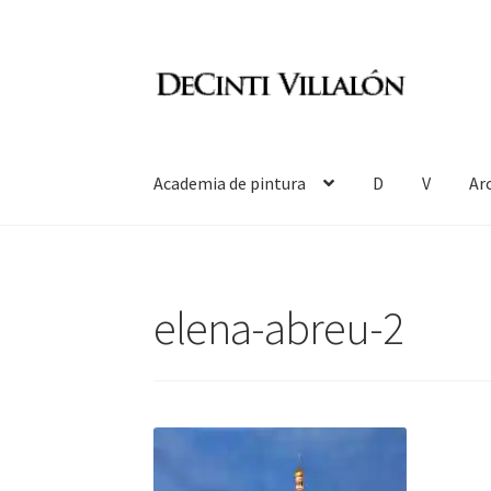
Ir
Ir
a
al
la
contenido
navegación
Academia de pintura
D
V
Ar
elena-abreu-2