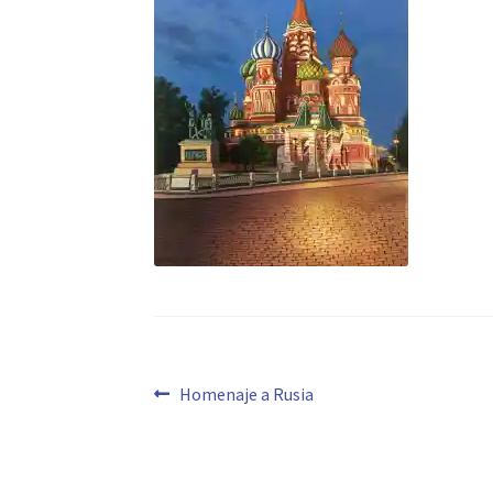
Navegación
Anterior:
Homenaje a Rusia
de
entradas