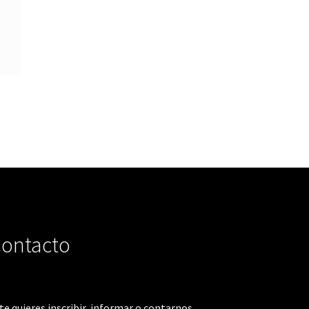
ontacto
 te quieres inscribir, informar o contarnos