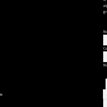
al
gr
N
Co
Nú
M
de