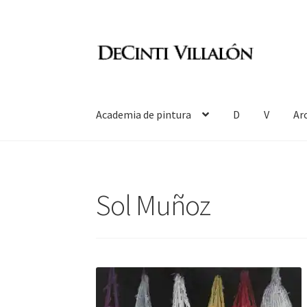
Ir
Ir
a
al
la
contenido
navegación
Academia de pintura
D
V
Ar
Sol Muñoz