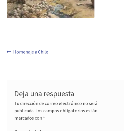
Navegación
Anterior:
Homenaje a Chile
de
entradas
Deja una respuesta
Tu dirección de correo electrónico no será
publicada.
Los campos obligatorios están
marcados con
*