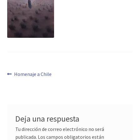
Navegación
Anterior:
Homenaje a Chile
de
entradas
Deja una respuesta
Tu dirección de correo electrónico no será
publicada.
Los campos obligatorios están