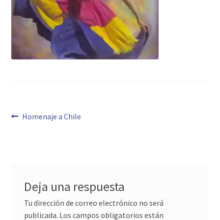
Navegación
Anterior:
Homenaje a Chile
de
entradas
Deja una respuesta
Tu dirección de correo electrónico no será
publicada.
Los campos obligatorios están