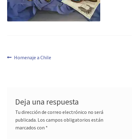
Navegación
Anterior:
Homenaje a Chile
de
entradas
Deja una respuesta
Tu dirección de correo electrónico no será
publicada.
Los campos obligatorios están
marcados con
*