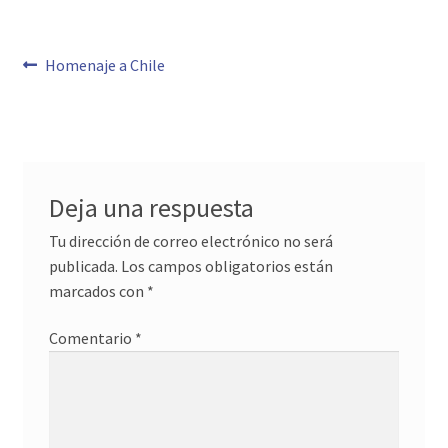
Navegación
Anterior:
Homenaje a Chile
de
entradas
Deja una respuesta
Tu dirección de correo electrónico no será
publicada.
Los campos obligatorios están
marcados con
*
Comentario
*